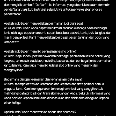
A: Untuk mendaftar di IndoSuper, Anda cukup mengunjungi situs resmi kami
dan mengklik tombol ""Daftar"". Isi informasi yang diperlukan dalam formulir
pendaftaran, lalu ikuti instruksi selanjutnya untuk menyelesaikan proses
pendaftaran.
Apakah IndoSuper menyediakan permainan judi olahraga?
A: Ya, di IndoSuper Anda dapat menikmati taruhan olahraga pada berbagai
jenis olahraga populer seperti sepak bola, bola basket, tenis, bulu tangkis, dan
masih banyak lagi. Kami menyediakan berbagai pasar taruhan dan odds yang
kompetitif.
Apakah IndoSuper memiliki permainan kasino online?
A: Tentu saja! IndoSuper menawarkan berbagai permainan kasino online yang
lengkap, termasuk blackjack, roulette, baccarat, dan berbagai jenis permainan
kartu lainnya. Kami juga memiliki koleksi slot online yang menarik dan
mengasyikkan.
Bagaimana dengan keamanan dan kerahasiaan data saya?
A: Kami memprioritaskan keamanan dan kerahasiaan data pribadi semua
anggota kami. Kami menggunakan teknologi enkripsi yang canggih untuk
melindungi data pribadi dan transaksi keuangan Anda. Seluruh informasi yang
Anda berikan kepada kami akan dirahasiakan dan tidak akan dibagikan kepada
pihak ketiga.
Apakah IndoSuper menawarkan bonus dan promosi?