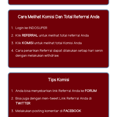
Cara Melihat Komisi Dan Total Referral Anda
1.
Login ke INDOSUPER
2.
Klik
REFERRAL
untuk melihat total referral Anda
3.
Klik
KOMISI
untuk melihat total Komisi Anda
4.
Cara penarikan Referral dapat dilakukan setiap hari senin
dengan melakukan withdraw.
Tips Komisi
1.
Anda bisa menyebarkan link Referral Anda ke
FORUM
2.
Bisa juga dengan men-tweet Link Referral Anda di
TWITTER
3.
Melakukan posting komentar di
FACEBOOK