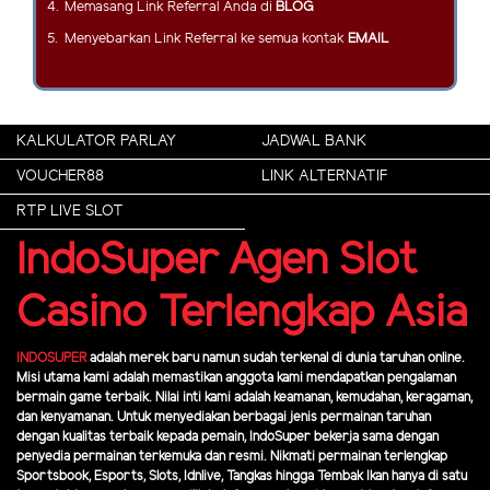
4.
Memasang Link Referral Anda di
BLOG
5.
Menyebarkan Link Referral ke semua kontak
EMAIL
KALKULATOR PARLAY
JADWAL BANK
VOUCHER88
LINK ALTERNATIF
RTP LIVE SLOT
IndoSuper Agen Slot
Casino Terlengkap Asia
INDOSUPER
adalah merek baru namun sudah terkenal di dunia taruhan online.
Misi utama kami adalah memastikan anggota kami mendapatkan pengalaman
bermain game terbaik. Nilai inti kami adalah keamanan, kemudahan, keragaman,
dan kenyamanan. Untuk menyediakan berbagai jenis permainan taruhan
dengan kualitas terbaik kepada pemain, IndoSuper bekerja sama dengan
penyedia permainan terkemuka dan resmi. Nikmati permainan terlengkap
Sportsbook, Esports, Slots, Idnlive, Tangkas hingga Tembak Ikan hanya di satu