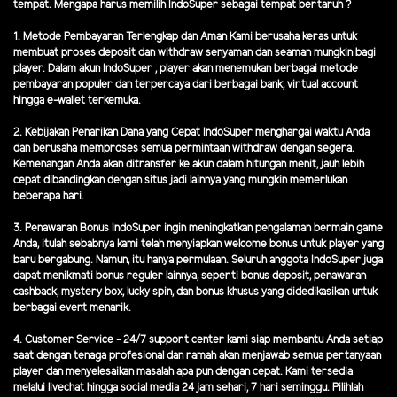
tempat. Mengapa harus memilih IndoSuper sebagai tempat bertaruh ?
1. Metode Pembayaran Terlengkap dan Aman Kami berusaha keras untuk
membuat proses deposit dan withdraw senyaman dan seaman mungkin bagi
player. Dalam akun IndoSuper , player akan menemukan berbagai metode
pembayaran populer dan terpercaya dari berbagai bank, virtual account
hingga e-wallet terkemuka.
2. Kebijakan Penarikan Dana yang Cepat IndoSuper menghargai waktu Anda
dan berusaha memproses semua permintaan withdraw dengan segera.
Kemenangan Anda akan ditransfer ke akun dalam hitungan menit, jauh lebih
cepat dibandingkan dengan situs jadi lainnya yang mungkin memerlukan
beberapa hari.
3. Penawaran Bonus IndoSuper ingin meningkatkan pengalaman bermain game
Anda, itulah sebabnya kami telah menyiapkan welcome bonus untuk player yang
baru bergabung. Namun, itu hanya permulaan. Seluruh anggota IndoSuper juga
dapat menikmati bonus reguler lainnya, seperti bonus deposit, penawaran
cashback, mystery box, lucky spin, dan bonus khusus yang didedikasikan untuk
berbagai event menarik.
4. Customer Service - 24/7 support center kami siap membantu Anda setiap
saat dengan tenaga profesional dan ramah akan menjawab semua pertanyaan
player dan menyelesaikan masalah apa pun dengan cepat. Kami tersedia
melalui livechat hingga social media 24 jam sehari, 7 hari seminggu. Pilihlah